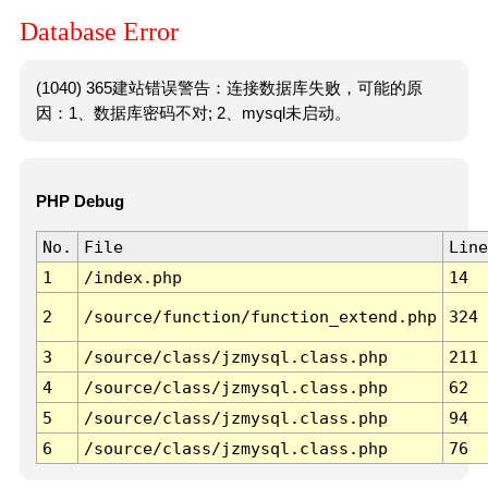
Database Error
(1040) 365建站错误警告：连接数据库失败，可能的原
因：1、数据库密码不对; 2、mysql未启动。
PHP Debug
No.
File
Line
1
/index.php
14
2
/source/function/function_extend.php
324
3
/source/class/jzmysql.class.php
211
4
/source/class/jzmysql.class.php
62
5
/source/class/jzmysql.class.php
94
6
/source/class/jzmysql.class.php
76