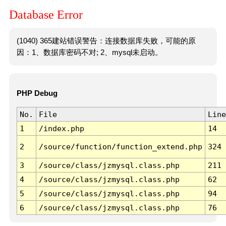
Database Error
(1040) 365建站错误警告：连接数据库失败，可能的原
因：1、数据库密码不对; 2、mysql未启动。
PHP Debug
No.
File
Line
1
/index.php
14
2
/source/function/function_extend.php
324
3
/source/class/jzmysql.class.php
211
4
/source/class/jzmysql.class.php
62
5
/source/class/jzmysql.class.php
94
6
/source/class/jzmysql.class.php
76