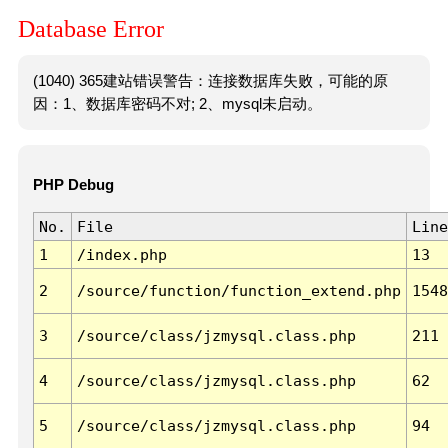
Database Error
(1040) 365建站错误警告：连接数据库失败，可能的原
因：1、数据库密码不对; 2、mysql未启动。
PHP Debug
No.
File
Line
1
/index.php
13
2
/source/function/function_extend.php
1548
3
/source/class/jzmysql.class.php
211
4
/source/class/jzmysql.class.php
62
5
/source/class/jzmysql.class.php
94