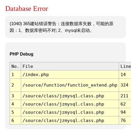
Database Error
(1040) 365建站错误警告：连接数据库失败，可能的原
因：1、数据库密码不对; 2、mysql未启动。
PHP Debug
No.
File
Line
1
/index.php
14
2
/source/function/function_extend.php
324
3
/source/class/jzmysql.class.php
211
4
/source/class/jzmysql.class.php
62
5
/source/class/jzmysql.class.php
94
6
/source/class/jzmysql.class.php
76