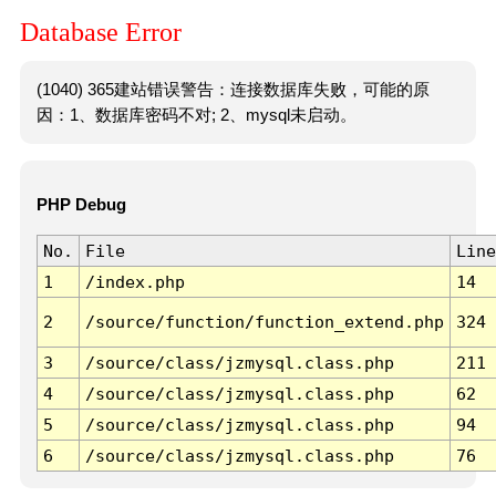
Database Error
(1040) 365建站错误警告：连接数据库失败，可能的原
因：1、数据库密码不对; 2、mysql未启动。
PHP Debug
No.
File
Line
1
/index.php
14
2
/source/function/function_extend.php
324
3
/source/class/jzmysql.class.php
211
4
/source/class/jzmysql.class.php
62
5
/source/class/jzmysql.class.php
94
6
/source/class/jzmysql.class.php
76