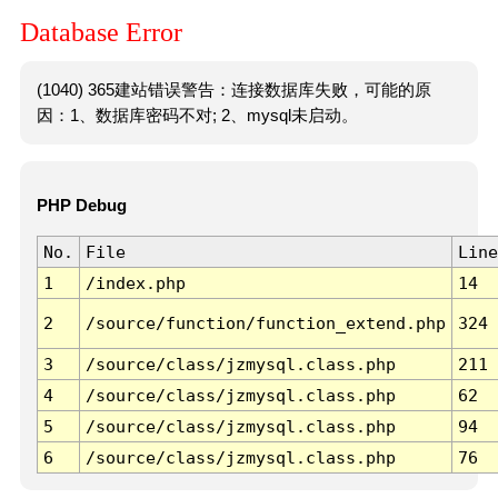
Database Error
(1040) 365建站错误警告：连接数据库失败，可能的原
因：1、数据库密码不对; 2、mysql未启动。
PHP Debug
No.
File
Line
1
/index.php
14
2
/source/function/function_extend.php
324
3
/source/class/jzmysql.class.php
211
4
/source/class/jzmysql.class.php
62
5
/source/class/jzmysql.class.php
94
6
/source/class/jzmysql.class.php
76