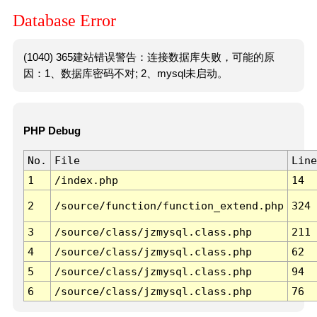
Database Error
(1040) 365建站错误警告：连接数据库失败，可能的原
因：1、数据库密码不对; 2、mysql未启动。
PHP Debug
No.
File
Line
1
/index.php
14
2
/source/function/function_extend.php
324
3
/source/class/jzmysql.class.php
211
4
/source/class/jzmysql.class.php
62
5
/source/class/jzmysql.class.php
94
6
/source/class/jzmysql.class.php
76