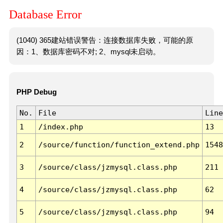
Database Error
(1040) 365建站错误警告：连接数据库失败，可能的原
因：1、数据库密码不对; 2、mysql未启动。
PHP Debug
No.
File
Line
1
/index.php
13
2
/source/function/function_extend.php
1548
3
/source/class/jzmysql.class.php
211
4
/source/class/jzmysql.class.php
62
5
/source/class/jzmysql.class.php
94