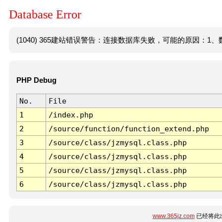
Database Error
(1040) 365建站错误警告：连接数据库失败，可能的原因：1、数
PHP Debug
No.
File
1
/index.php
2
/source/function/function_extend.php
3
/source/class/jzmysql.class.php
4
/source/class/jzmysql.class.php
5
/source/class/jzmysql.class.php
6
/source/class/jzmysql.class.php
www.365jz.com
已经将此