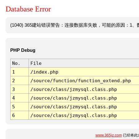
Database Error
(1040) 365建站错误警告：连接数据库失败，可能的原因：1、数
PHP Debug
No.
File
1
/index.php
2
/source/function/function_extend.php
3
/source/class/jzmysql.class.php
4
/source/class/jzmysql.class.php
5
/source/class/jzmysql.class.php
6
/source/class/jzmysql.class.php
www.365jz.com
已经将此