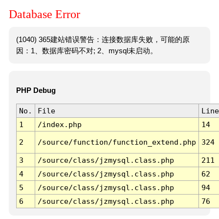
Database Error
(1040) 365建站错误警告：连接数据库失败，可能的原
因：1、数据库密码不对; 2、mysql未启动。
PHP Debug
No.
File
Line
1
/index.php
14
2
/source/function/function_extend.php
324
3
/source/class/jzmysql.class.php
211
4
/source/class/jzmysql.class.php
62
5
/source/class/jzmysql.class.php
94
6
/source/class/jzmysql.class.php
76