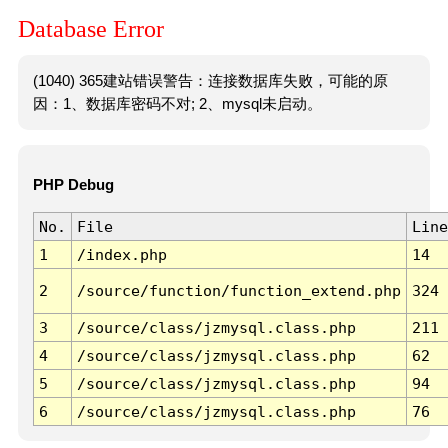
Database Error
(1040) 365建站错误警告：连接数据库失败，可能的原
因：1、数据库密码不对; 2、mysql未启动。
PHP Debug
No.
File
Line
1
/index.php
14
2
/source/function/function_extend.php
324
3
/source/class/jzmysql.class.php
211
4
/source/class/jzmysql.class.php
62
5
/source/class/jzmysql.class.php
94
6
/source/class/jzmysql.class.php
76