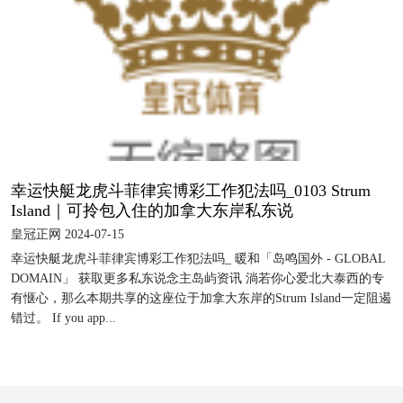
幸运快艇龙虎斗菲律宾博彩工作犯法吗_0103 Strum
Island｜可拎包入住的加拿大东岸私东说
皇冠正网 2024-07-15
幸运快艇龙虎斗菲律宾博彩工作犯法吗_ 暖和「岛鸣国外 - GLOBAL
DOMAIN」 获取更多私东说念主岛屿资讯 淌若你心爱北大泰西的专
有惬心，那么本期共享的这座位于加拿大东岸的Strum Island一定阻遏
错过。 If you app...