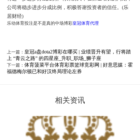
公司将稳步进步分成比例，积极答谢投资者的信任。(乐
居财经)
乐动体育投注是不是真的中场博彩
皇冠体育代理
皇冠a盘dota2博彩在哪买 | 业绩晋升有望，行将踏
上一篇：
上 “青云之路” 的四星座_升职_职场_狮子座
体育菠菜平台体育彩票篮球竞彩网 | 好意思媒：霍
下一篇：
福德梅尔顿已和好汉终局理论左券
相关资讯