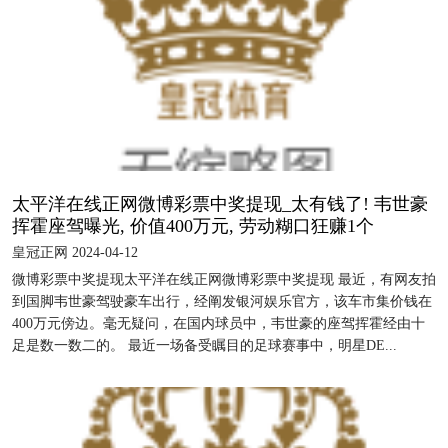
太平洋在线正网微博彩票中奖提现_太有钱了! 韦世豪
挥霍座驾曝光, 价值400万元, 劳动糊口狂赚1个
皇冠正网 2024-04-12
微博彩票中奖提现太平洋在线正网微博彩票中奖提现 最近，有网友拍
到国脚韦世豪驾驶豪车出行，经阐发银河娱乐官方，该车市集价钱在
400万元傍边。毫无疑问，在国内球员中，韦世豪的座驾挥霍经由十
足是数一数二的。 最近一场备受瞩目的足球赛事中，明星DE...