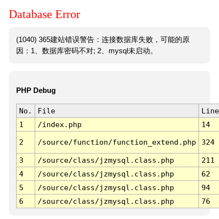
Database Error
(1040) 365建站错误警告：连接数据库失败，可能的原
因：1、数据库密码不对; 2、mysql未启动。
PHP Debug
No.
File
Line
1
/index.php
14
2
/source/function/function_extend.php
324
3
/source/class/jzmysql.class.php
211
4
/source/class/jzmysql.class.php
62
5
/source/class/jzmysql.class.php
94
6
/source/class/jzmysql.class.php
76